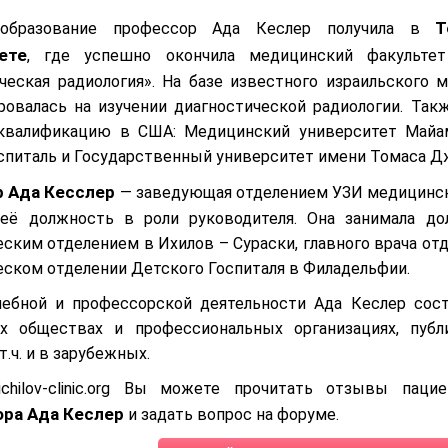
Т
 образование профессор Ада Кеслер получила в
ете
, где успешно окончила медицинский факультет
ческая радиология». На базе известного израильского 
ровалась на изучении диагностической радиологии. Так
квалификацию в США: Медицинский университет Майам
спиталь и Государственный университет имени Томаса 
 Ада Кесслер
— заведующая отделением УЗИ медицинско
 её должность в роли руководителя. Она занимала д
еским отделением в Ихилов – Сураски, главного врача о
еском отделении Детского Госпиталя в Филадельфии.
ебной и профессорской деятельности Ада Кеслер сост
их обществах и профессиональных организациях, пуб
т.ч. и в зарубежных.
chilov-clinic.org Вы можете прочитать отзывы паци
ра Ада Кеслер
и задать вопрос на форуме.