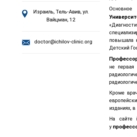
Основное
Израиль, Тель-Авив, ул.
Университ
Вайцман, 12
«Диагности
специализи
повышала 
doctor@ichilov-clinic.org
Детский Го
Профессор
не первая
радиологич
радиологич
Кроме врач
европейск
изданиях, в 
На сайте i
профессо
у