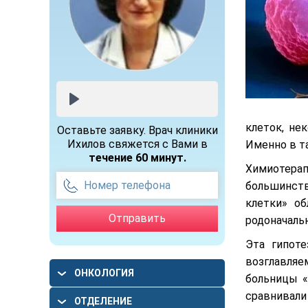
клеток, не
Оставьте заявку. Врач клиники
Ихилов свяжется с Вами в
Именно в т
течение 60 минут.
Химиотера
большинст
клетки» о
родоначаль
Эта гипоте
возглавля
ОНКОЛОГИЯ
больницы «
сравнивали
ОТДЕЛЕНИЕ