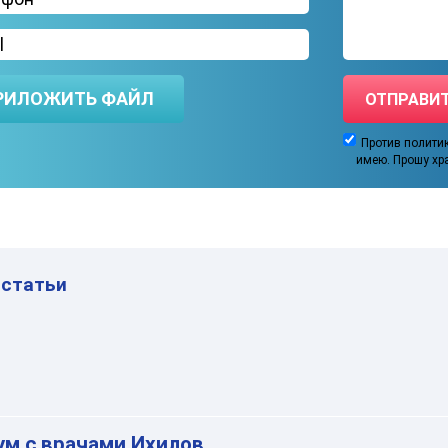
РИЛОЖИТЬ ФАЙЛ
Против полити
имею. Прошу хр
 статьи
м с врачами Ихилов