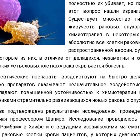
полностью их убивает, но 
этот вопрос нашли израил
Существует множество ги
живучесть раковых опухол
химиотерапия в некоторых
абсолютно все клетки раковы
распространенной версии, с
которые из них, в отличие от делящихся, незаметны и 
аких «стволовых клетках» рака скрывается болезнь.
певтические препараты воздействуют на быстро дел
во препаратов оказывают незначительное воздействи
бладают повышенной устойчивостью к химиотерапии и
никами стремительно развивающихся новых раковых опух
за подтверждена результатами исследования, проведе
емая профессором Шапиро. Исследование проводилось
Рамбам» в Хайфе и с ведущими израильскими математи
 раковые клетки крови пациентов, у которых диагнос